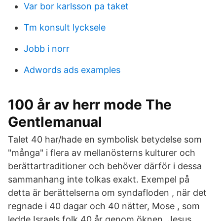
Var bor karlsson pa taket
Tm konsult lycksele
Jobb i norr
Adwords ads examples
100 år av herr mode The
Gentlemanual
Talet 40 har/hade en symbolisk betydelse som
"många" i flera av mellanösterns kulturer och
berättartraditioner och behöver därför i dessa
sammanhang inte tolkas exakt. Exempel på
detta är berättelserna om syndafloden , när det
regnade i 40 dagar och 40 nätter, Mose , som
ledde Israels folk 40 år genom öknen, Jesus ,