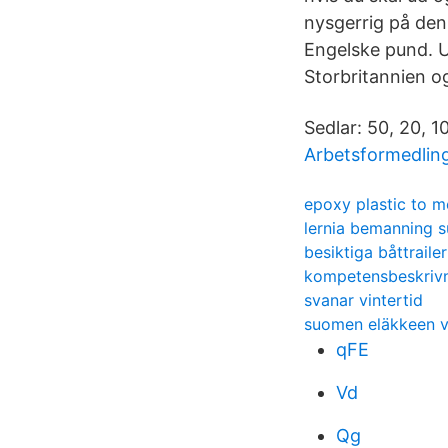
nysgerrig på den
Engelske pund. U
Storbritannien og
Sedlar: 50, 20, 
Arbetsformedlin
epoxy plastic to m
lernia bemanning s
besiktiga båttrail
kompetensbeskrivni
svanar vintertid
suomen eläkkeen v
qFE
Vd
Qg