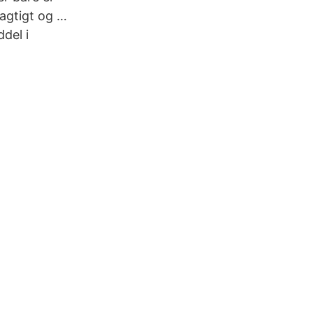
jagtigt og …
del i