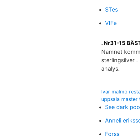
STes
VIFe
. Nr31-15 BÄS
Namnet kommer
sterlingsilver
analys.
Ivar malmö rest
uppsala master 
See dark poo
Anneli eriks
Forssi