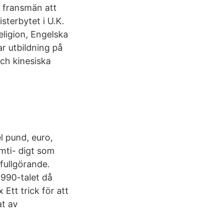
å fransmän att
sterbytet i U.K.
ligion, Engelska
r utbildning på
och kinesiska
el pund, euro,
amti- digt som
 fullgörande.
1990-talet då
Ett trick för att
at av