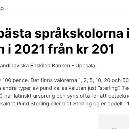
pp
bästa språkskolorna 
 i 2021 från kr 201
andinaviska Enskilda Banken - Uppsala
 100 pence. Det finns valörerna 1, 2, 5, 10, 20 och 50
ån andra typer av pund kallas valutan just ”sterling”. T
 har latinskt ursprung och syns ofta för att beteckna
kaldet Pund Sterling eller blot Sterling og er opdelt i