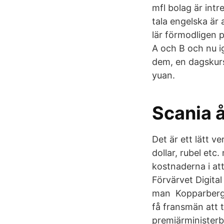
mfl bolag är intr
tala engelska är 
lär förmodligen 
A och B och nu i
dem, en dagskurs.
yuan.
Scania 
Det är ett lätt v
dollar, rubel etc
kostnaderna i att
Förvärvet Digital
man Kopparbergs 
få fransmän att t
premiärministerb