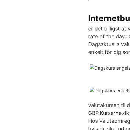
Internetbu
er det billigst a
rate of the day :
Dagsaktuella valu
enkelt för dig so
valutakursen til
GBP.Kurserne.dk 
Hos Valutaomregn
hvis du skal ud o