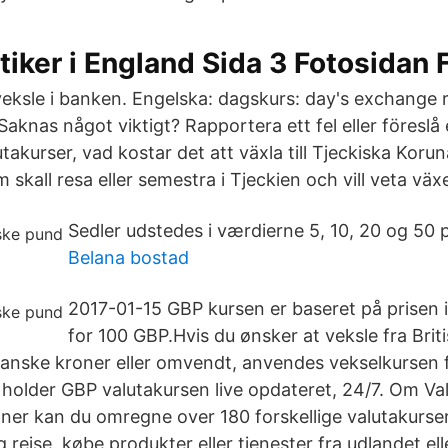
tiker i England Sida 3 Fotosidan
t veksle i banken. Engelska: dagskurs: day's exchange
 Saknas något viktigt? Rapportera ett fel eller föreslå 
takurser, vad kostar det att växla till Tjeckiska Koru
m skall resa eller semestra i Tjeckien och vill veta väx
Sedler udstedes i værdierne 5, 10, 20 og 50 
Belana bostad
2017-01-15 GBP kursen er baseret på prisen 
for 100 GBP.Hvis du ønsker at veksle fra Brit
 danske kroner eller omvendt, anvendes vekselkursen f
holder GBP valutakursen live opdateret, 24/7. Om Va
er kan du omregne over 180 forskellige valutakurser.
g rejse, købe produkter eller tjenester fra udlandet ell