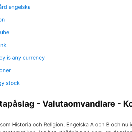
ård engelska
on
ruhe
ank
cy is any currency
ioner
gy stock
tapåslag - Valutaomvandlare - K
som Historia och Religion, Engelska A och B och nu 