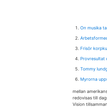
On musika ta
Arbetsformed
Frisör korpku
Provresultat
Tommy lundg
Myrorna upp
mellan amerikans
redovisas till da
Vision tillsamma