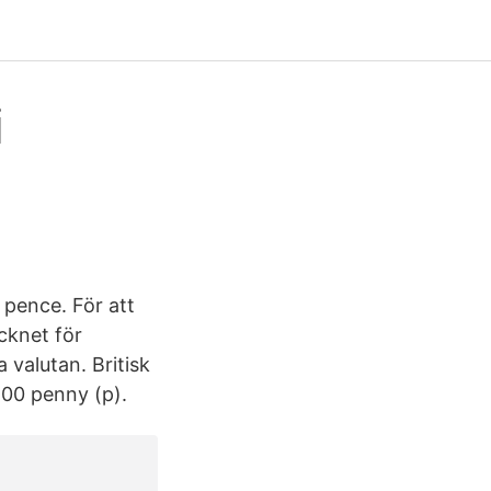
i
 pence. För att
ecknet för
 valutan. Britisk
 100 penny (p).