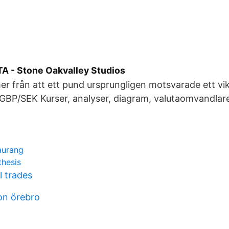
TA - Stone Oakvalley Studios
 från att ett pund ursprungligen motsvarade ett vik
 . GBP/SEK Kurser, analyser, diagram, valutaomvandlar
aurang
thesis
l trades
son örebro