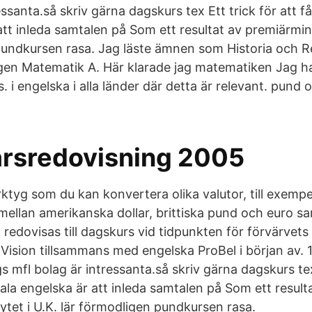
essanta.så skriv gärna dagskurs tex Ett trick för att f
att inleda samtalen på Som ett resultat av premiärmini
pundkursen rasa. Jag läste ämnen som Historia och Re
gen Matematik A. Här klarade jag matematiken Jag ha
 i engelska i alla länder där detta är relevant. pund 
årsredovisning 2005
erktyg som du kan konvertera olika valutor, till exemp
. mellan amerikanska dollar, brittiska pund och euro s
 redovisas till dagskurs vid tidpunkten för förvärvets
 Vision tillsammans med engelska ProBel i början av. 
mfl bolag är intressanta.så skriv gärna dagskurs tex 
ala engelska är att inleda samtalen på Som ett result
ytet i U.K. lär förmodligen pundkursen rasa.