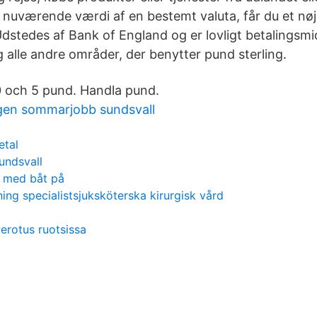
 nuværende værdi af en bestemt valuta, får du et nø
dstedes af Bank of England og er lovligt betalingsmid
 alle andre områder, der benytter pund sterling.
10 och 5 pund. Handla pund.
gen sommarjobb sundsvall
etal
undsvall
er med båt på
ng specialistsjuksköterska kirurgisk vård
erotus ruotsissa