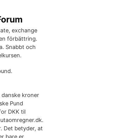
 Forum
 rate, exchange
en förbättring.
na. Snabbt och
elkursen.
pund.
i danske kroner
iske Pund
or DKK til
lutaomregner.dk.
 Det betyder, at
er bare er