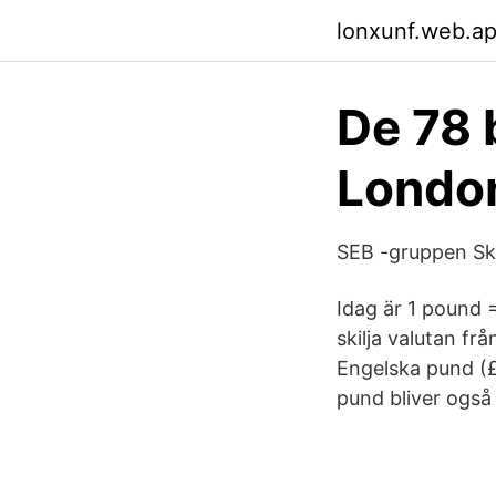
lonxunf.web.a
De 78 
London
SEB -gruppen Sk
Idag är 1 pound =
skilja valutan fr
Engelska pund (£)
pund bliver også 