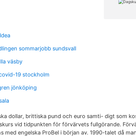
ldea
lingen sommarjobb sundsvall
lla väsby
 covid-19 stockholm
ren jönköping
sala
ka dollar, brittiska pund och euro samti- digt som ko
gskurs vid tidpunkten för förvärvets fullgörande. Förvä
ns med engelska ProBel i början av. 1990-talet då m