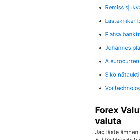
Remiss sjukv
Lastekniker l
Platsa bankt
Johannes pl
A eurocurren
Sikö nätaukt
Voi technolo
Forex Valu
valuta
Jag läste ämnen 